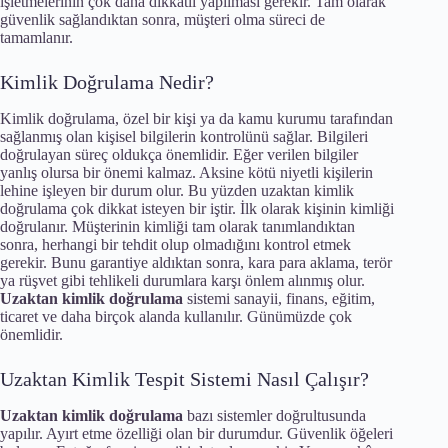
işletmelerinin çok daha dikkatli yapılması gerekir. Tam olarak
güvenlik sağlandıktan sonra, müşteri olma süreci de
tamamlanır.
Kimlik Doğrulama Nedir?
Kimlik doğrulama, özel bir kişi ya da kamu kurumu tarafından
sağlanmış olan kişisel bilgilerin kontrolünü sağlar. Bilgileri
doğrulayan süreç oldukça önemlidir. Eğer verilen bilgiler
yanlış olursa bir önemi kalmaz. Aksine kötü niyetli kişilerin
lehine işleyen bir durum olur. Bu yüzden uzaktan kimlik
doğrulama çok dikkat isteyen bir iştir. İlk olarak kişinin kimliği
doğrulanır. Müşterinin kimliği tam olarak tanımlandıktan
sonra, herhangi bir tehdit olup olmadığını kontrol etmek
gerekir. Bunu garantiye aldıktan sonra, kara para aklama, terör
ya rüşvet gibi tehlikeli durumlara karşı önlem alınmış olur.
Uzaktan kimlik doğrulama
sistemi sanayii, finans, eğitim,
ticaret ve daha birçok alanda kullanılır. Günümüzde çok
önemlidir.
Uzaktan Kimlik Tespit Sistemi Nasıl Çalışır?
Uzaktan kimlik doğrulama
bazı sistemler doğrultusunda
yapılır. Ayırt etme özelliği olan bir durumdur. Güvenlik öğeleri