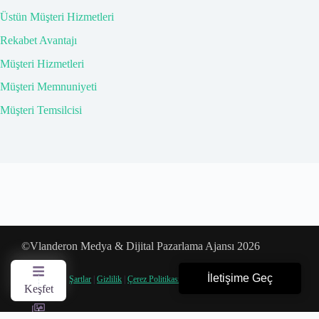
Üstün Müşteri Hizmetleri
Rekabet Avantajı
Müşteri Hizmetleri
Müşteri Memnuniyeti
Müşteri Temsilcisi
©Vlanderon Medya & Dijital Pazarlama Ajansı 2026
İletişime Geç
Şartlar
|
Gizlilik
|
Çerez Politikası
|
KVKK
Keşfet