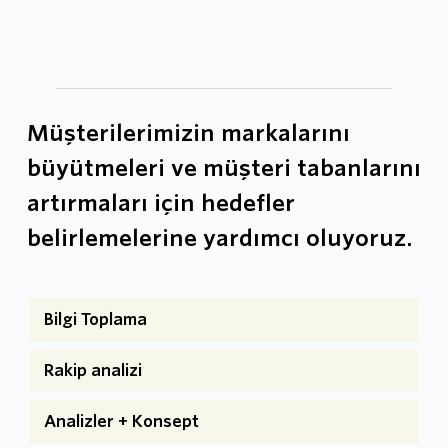
sağlam bir stratejiye bağlı kalan sahiplenilebilir kimlik 
zamanda harika sonuçlar veren markalar oluşturmaktan 
sistemleri oluşturur.
gurur duyuyoruz. Ekibimiz bir marka oluştururken 
sağlam bir stratejiye bağlı kalan sahiplenilebilir kimlik 
sistemleri oluşturur.
Müşterilerimizin markalarını 
büyütmeleri ve müşteri tabanlarını 
artırmaları için hedefler 
belirlemelerine yardımcı oluyoruz.
Bilgi Toplama
Rakip analizi
Analizler + Konsept