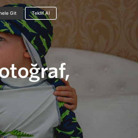
nele Git
Teklif Al
otoğraf, 