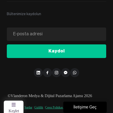
Bültenimize kaydolun
Kaydol
©Vlanderon Medya & Dijital Pazarlama Ajansı 2026
İletişime Geç
Şartlar
|
Gizlilik
|
Çerez Politikası
|
KVKK
Keşfet