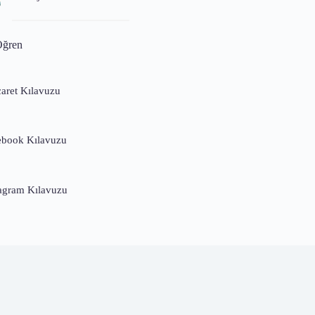
Öğren
caret Kılavuzu
ebook Kılavuzu
tagram Kılavuzu