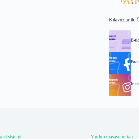
Kılavuzlar ile 
E-ti
Fac
Ins
ezi sistemi
Yardım masası portalı