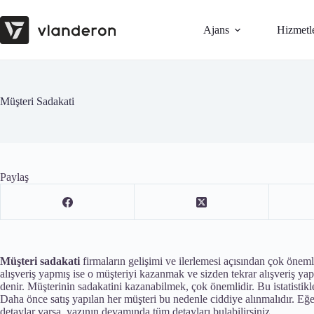
Skip
to
Ajans
Hizmetl
content
Müşteri Sadakati
Paylaş
Müşteri sadakati
firmaların gelişimi ve ilerlemesi açısından çok öneml
alışveriş yapmış ise o müşteriyi kazanmak ve sizden tekrar alışveriş y
denir. Müşterinin sadakatini kazanabilmek, çok önemlidir. Bu istatistik
Daha önce satış yapılan her müşteri bu nedenle ciddiye alınmalıdır. Eğe
detaylar varsa, yazının devamında tüm detayları bulabilirsiniz.