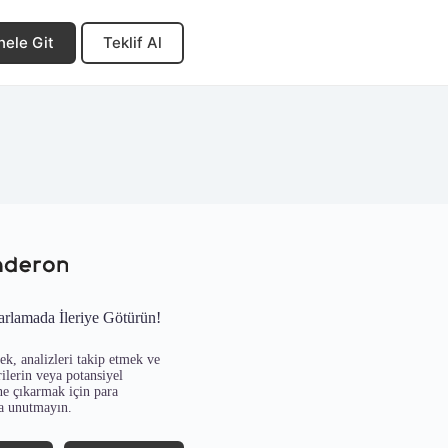
nele Git
Teklif Al
arlamada İleriye Götürün!
k, analizleri takip etmek ve
ilerin veya potansiyel
ne çıkarmak için para
a unutmayın.