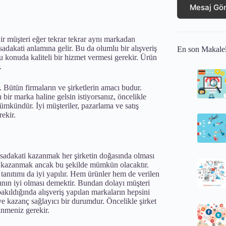
Mesaj Gö
Bir müşteri eğer tekrar tekrar aynı markadan
adakati anlamına gelir. Bu da olumlu bir alışveriş
En son Makale
u konuda kaliteli bir hizmet vermesi gerekir. Ürün
.
 Bütün firmaların ve şirketlerin amacı budur.
r marka haline gelsin istiyorsanız, öncelikle
mkündür. İyi müşteriler, pazarlama ve satış
ekir.
 sadakati kazanmak her şirketin doğasında olması
ra kazanmak ancak bu şekilde mümkün olacaktır.
 tanıtımı da iyi yapılır. Hem ürünler hem de verilen
mının iyi olması demektir. Bundan dolayı müşteri
akıldığında alışveriş yapılan markaların hepsini
ve kazanç sağlayıcı bir durumdur. Öncelikle şirket
inmeniz gerekir.