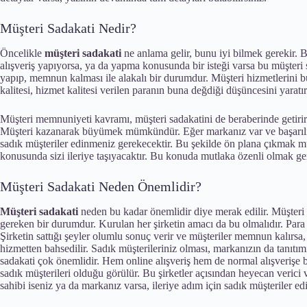
Müşteri Sadakati Nedir?
Öncelikle
müşteri sadakati
ne anlama gelir, bunu iyi bilmek gerekir. 
alışveriş yapıyorsa, ya da yapma konusunda bir isteği varsa bu müşteri s
yapıp, memnun kalması ile alakalı bir durumdur. Müşteri hizmetlerini b
kalitesi, hizmet kalitesi verilen paranın buna değdiği düşüncesini yaratır
Müşteri memnuniyeti kavramı, müşteri sadakatini de beraberinde getirir.
Müşteri kazanarak büyümek mümkündür. Eğer markanız var ve başarılı bi
sadık müşteriler edinmeniz gerekecektir. Bu şekilde ön plana çıkmak mü
konusunda sizi ileriye taşıyacaktır. Bu konuda mutlaka özenli olmak ger
Müşteri Sadakati Neden Önemlidir?
Müşteri sadakati
neden bu kadar önemlidir diye merak edilir. Müşteri
gereken bir durumdur. Kurulan her şirketin amacı da bu olmalıdır. Pa
Şirketin sattığı şeyler olumlu sonuç verir ve müşteriler memnun kalırsa,
hizmetten bahsedilir. Sadık müşterileriniz olması, markanızın da tanıtı
sadakati çok önemlidir. Hem online alışveriş hem de normal alışverişe b
sadık müşterileri olduğu görülür. Bu şirketler açısından heyecan verici 
sahibi iseniz ya da markanız varsa, ileriye adım için sadık müşteriler ed