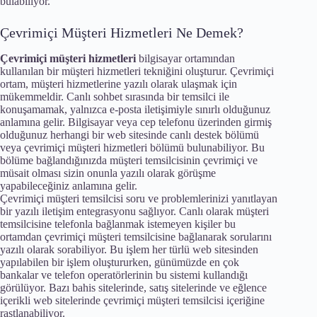
bulabiliyor.
Çevrimiçi Müşteri Hizmetleri Ne Demek?
Çevrimiçi müşteri hizmetleri
bilgisayar ortamından
kullanılan bir müşteri hizmetleri tekniğini oluşturur. Çevrimiçi
ortam, müşteri hizmetlerine yazılı olarak ulaşmak için
mükemmeldir. Canlı sohbet sırasında bir temsilci ile
konuşamamak, yalnızca e-posta iletişimiyle sınırlı olduğunuz
anlamına gelir. Bilgisayar veya cep telefonu üzerinden girmiş
olduğunuz herhangi bir web sitesinde canlı destek bölümü
veya çevrimiçi müşteri hizmetleri bölümü bulunabiliyor. Bu
bölüme bağlandığınızda müşteri temsilcisinin çevrimiçi ve
müsait olması sizin onunla yazılı olarak görüşme
yapabileceğiniz anlamına gelir.
Çevrimiçi müşteri temsilcisi soru ve problemlerinizi yanıtlayan
bir yazılı iletişim entegrasyonu sağlıyor. Canlı olarak müşteri
temsilcisine telefonla bağlanmak istemeyen kişiler bu
ortamdan çevrimiçi müşteri temsilcisine bağlanarak sorularını
yazılı olarak sorabiliyor. Bu işlem her türlü web sitesinden
yapılabilen bir işlem oluştururken, günümüzde en çok
bankalar ve telefon operatörlerinin bu sistemi kullandığı
görülüyor. Bazı bahis sitelerinde, satış sitelerinde ve eğlence
içerikli web sitelerinde çevrimiçi müşteri temsilcisi içeriğine
rastlanabiliyor.