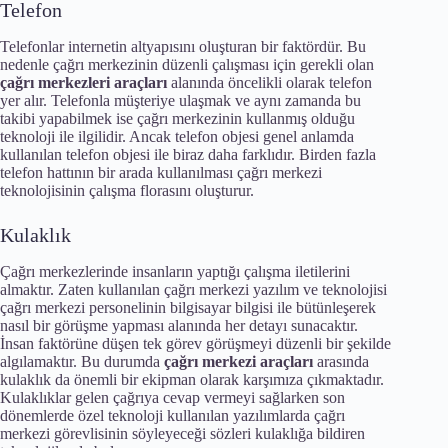
Telefon
Telefonlar internetin altyapısını oluşturan bir faktördür. Bu
nedenle çağrı merkezinin düzenli çalışması için gerekli olan
çağrı merkezleri araçları
alanında öncelikli olarak telefon
yer alır. Telefonla müşteriye ulaşmak ve aynı zamanda bu
takibi yapabilmek ise çağrı merkezinin kullanmış olduğu
teknoloji ile ilgilidir. Ancak telefon objesi genel anlamda
kullanılan telefon objesi ile biraz daha farklıdır. Birden fazla
telefon hattının bir arada kullanılması çağrı merkezi
teknolojisinin çalışma florasını oluşturur.
Kulaklık
Çağrı merkezlerinde insanların yaptığı çalışma iletilerini
almaktır. Zaten kullanılan çağrı merkezi yazılım ve teknolojisi
çağrı merkezi personelinin bilgisayar bilgisi ile bütünleşerek
nasıl bir görüşme yapması alanında her detayı sunacaktır.
İnsan faktörüne düşen tek görev görüşmeyi düzenli bir şekilde
algılamaktır. Bu durumda
çağrı merkezi araçları
arasında
kulaklık da önemli bir ekipman olarak karşımıza çıkmaktadır.
Kulaklıklar gelen çağrıya cevap vermeyi sağlarken son
dönemlerde özel teknoloji kullanılan yazılımlarda çağrı
merkezi görevlisinin söyleyeceği sözleri kulaklığa bildiren