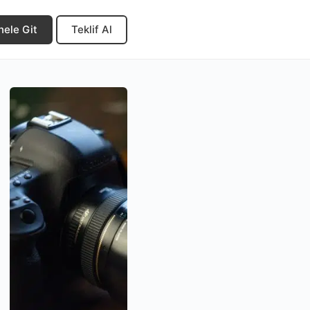
nele Git
Teklif Al