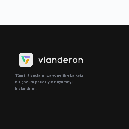
Tüm ihtiyaçlarınıza yönelik eksiksiz 
bir çözüm paketiyle büyümeyi 
hızlandırın.