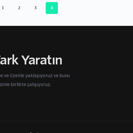
1
2
3
4
ark Yaratın
e ve özenle yaklaşıyoruz ve bunu 
inle birlikte çalışıyoruz.