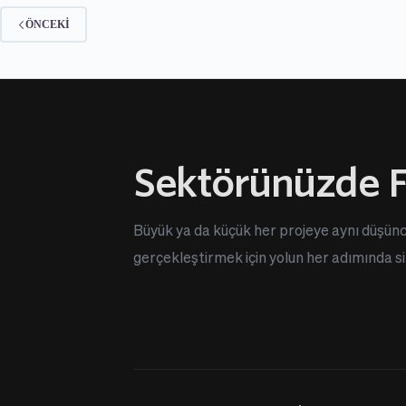
ÖNCEKI
Sektörünüzde F
Büyük ya da küçük her projeye aynı düşünc
gerçekleştirmek için yolun her adımında siz