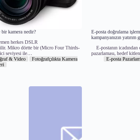
 bir kamera nedir?
E-posta doğrulama işlem
kampanyanızın yatırım get
en herkes DSLR
ilir. Mikro dörtte bir (Micro Four Thirds-
E-postanın icadından on 
ci seviyesi ile…
pazarlaması, hedef kitle
ğraf & Video
Fotoğrafçılıkta Kamera
E-posta Pazarlam
eri