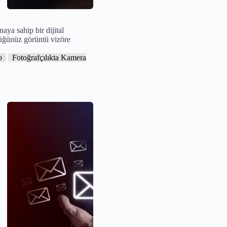
ya sahip bir dijital
üğünüz görüntü vizöre
o
Fotoğrafçılıkta Kamera