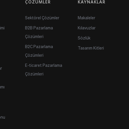
ÇÖZÜMLER
KAYNAKLAR
Sektörel Çözümler
Makaleler
imi
B2B Pazarlama 
Kılavuzlar
Çözümleri
Sözlük
B2C Pazarlama 
Tasarım Kitleri
Çözümleri
E-ticaret Pazarlama 
r 
Çözümleri
ımı
onu