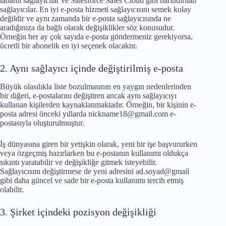
tabanlı sağlayıcılar ve Salesforce Sales Cloud gibi barındırılan
sağlayıcılar. En iyi e-posta hizmeti sağlayıcısını semek kolay
değildir ve aynı zamanda bir e-posta sağlayıcısında ne
aradığınıza da bağlı olarak değişiklikler söz konusudur.
Örneğin her ay çok sayıda e-posta göndermeniz gerekiyorsa,
ücretli bir abonelik en iyi seçenek olacaktır.
2. Aynı sağlayıcı içinde değiştirilmiş e-posta
Büyük olasılıkla liste bozulmasının en yaygın nedenlerinden
bir diğeri, e-postalarını değiştiren ancak aynı sağlayıcıyı
kullanan kişilerden kaynaklanmaktadır. Örneğin, bir kişinin e-
posta adresi önceki yıllarda nickname18@gmail.com e-
postasıyla oluşturulmuştur.
İş dünyasına giren bir yetişkin olarak, yeni bir işe başvururken
veya özgeçmiş hazırlarken bu e-postanın kullanımı oldukça
sıkıntı yaratabilir ve değişikliğe gitmek isteyebilir.
Sağlayıcısını değiştirmese de yeni adresini ad.soyad@gmail
gibi daha güncel ve sade bir e-posta kullanımı tercih etmiş
olabilir.
3. Şirket içindeki pozisyon değişikliği