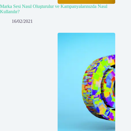
Marka Sesi Nasıl Oluşturulur ve Kampanyalarınızda Nasıl
Kullanılır?
16/02/2021