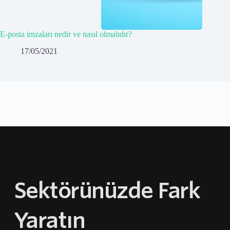
E-posta imzaları nedir ve nasıl olmalıdır?
17/05/2021
Sektörünüzde Fark 
Yaratın