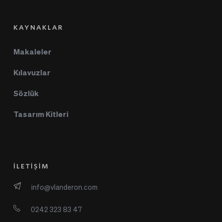
KAYNAKLAR
Makaleler
Kılavuzlar
Sözlük
Tasarım Kitleri
İLETİŞİM
info@vlanderon.com
0242 323 83 47