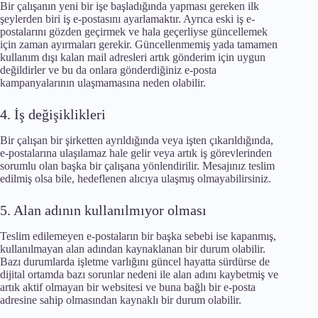
Bir çalışanın yeni bir işe başladığında yapması gereken ilk
şeylerden biri iş e-postasını ayarlamaktır. Ayrıca eski iş e-
postalarını gözden geçirmek ve hala geçerliyse güncellemek
için zaman ayırmaları gerekir. Güncellenmemiş yada tamamen
kullanım dışı kalan mail adresleri artık gönderim için uygun
değildirler ve bu da onlara gönderdiğiniz e-posta
kampanyalarının ulaşmamasına neden olabilir.
4. İş değişiklikleri
Bir çalışan bir şirketten ayrıldığında veya işten çıkarıldığında,
e-postalarına ulaşılamaz hale gelir veya artık iş görevlerinden
sorumlu olan başka bir çalışana yönlendirilir. Mesajınız teslim
edilmiş olsa bile, hedeflenen alıcıya ulaşmış olmayabilirsiniz.
5. Alan adının kullanılmıyor olması
Teslim edilemeyen e-postaların bir başka sebebi ise kapanmış,
kullanılmayan alan adından kaynaklanan bir durum olabilir.
Bazı durumlarda işletme varlığını güncel hayatta sürdürse de
dijital ortamda bazı sorunlar nedeni ile alan adını kaybetmiş ve
artık aktif olmayan bir websitesi ve buna bağlı bir e-posta
adresine sahip olmasından kaynaklı bir durum olabilir.