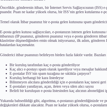
Öncelikle, gönderenin itibarı, bir İnternet Servis Sağlayıcısının (ISS) e
puandır. Puan ne kadar yüksek olursa, bir ISS’nin gelen kutularına e-po
Temel olarak İtibar puanınız bir e-posta gelen kutusuna spam göndericis
E-posta gelen kutusu sağlayıcıları, e-postanızın istenen gelen kutusuna 
itibarınızı (IP puanınız, gönderen puanınız veya e-posta gönderen itiba
klasörüne düşmediğinden emin olmak istiyorsanız, ilk adım, gönderen IP
hatalardan kaçınmaktır.
Gönderici itibar puanınızı belirleyen birden fazla faktör vardır. Bazıları ş
Bir kuruluş tarafından kaç e-posta gönderiliyor
Kaç alıcı e-postayı spam olarak işaretliyor veya mesajlar hakkın
E-postalar ISS’nin spam tuzağına ne sıklıkla çarpıyor?
Kuruluş herhangi bir kara listedeyse
Bilinmeyen alıcılara gönderildiği için e-postaların kaç tanesi ger
E-postaları yanıtlayan, açan, ileten veya silen alıcı sayısı
Belirli bir kuruluşun e-posta listesinden kaç alıcının aboneliğini i
Yukarıda bahsedildiği gibi, algoritma, e-postanızı gönderdiğinizde ve p
değişkenleri dikkate alacaktır. Puan ne kadar yüksek olursa, e-postalar