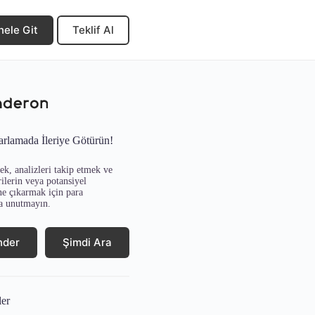
nele Git
Teklif Al
arlamada İleriye Götürün!
k, analizleri takip etmek ve
ilerin veya potansiyel
ne çıkarmak için para
a unutmayın.
nder
Şimdi Ara
ler