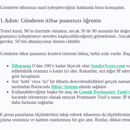
Gönderen itibarınızı nasıl iyileştireceğiniz hakkında biraz konuşalım.
1.Adım: Gönderen itibar puanınızı öğrenin
Temel kural, 90’ın üzerinde olmaktır, ancak 50 ile 90 arasında bir değerd
puanınızı iyileştirmeye nereden başlayabileceğinizi görmelisiniz. Ancak
gerekir, 50’nin altındaysanız durum ciddidir.
Gönderen itibar puanınızı kontrol etmenin birkaç farklı yolu vardır. Baş
İtibarınızı
0’dan 100’e kadar ölçecek olan
SenderScore.com
va
edilebilirlik oranınız o kadar iyi olur. Rakamlar, sizi diğer IP ad
göre hesaplanır.
Sizi ‘kötü’ veya ‘iyi’ bir itibarla derecelendirdikleri gerçek zama
tarafından Barracuda
İtibar Sistemi
altında sağlanır .
Kullanabileceğiniz başka bir araç da
Google Postmaster Tools’
hacimde izlemenize olanak tanıyan Postmaster Tool’u sunar. IP itiba
daha fazlasını sağlarlar.
E-posta pazarlama ölçümlerinizi takip ederek itibarınızı da ölçebilirsin
çıkma oranınıza ve katılım oranlarınıza bir göz atın. Bunlar, dikkat etm