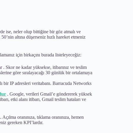
e ise, neler olup bittiğine bir göz atmalı ve
 50’nin altına düşerseniz hızlı hareket etmeniz
lamanız için birkaçını burada listeleyeceğiz:
r . Skor ne kadar yüksekse, itibarınız ve teslim
reslerine göre sıralayacağı 30 günlük bir ortalamaya
nlı bir IP adresleri veritabanı. Barracuda Networks
dur
. Google, verileri Gmail’e göndererek yüksek
rı, etki alanı itibarı, Gmail teslim hataları ve
iz. Açılma oranınıza, tıklama oranınıza, hemen
eniz gereken KPI’lardır.