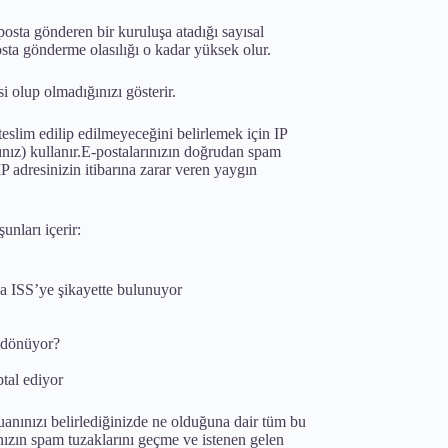
-posta gönderen bir kuruluşa atadığı sayısal
sta gönderme olasılığı o kadar yüksek olur.
i olup olmadığınızı gösterir.
teslim edilip edilmeyeceğini belirlemek için IP
rınız) kullanır.E-postalarınızın doğrudan spam
 adresinizin itibarına zarar veren yaygın
unları içerir:
da ISS’ye şikayette bulunuyor
i dönüyor?
ptal ediyor
uanınızı belirlediğinizde ne olduğuna dair tüm bu
ınızın spam tuzaklarını geçme ve istenen gelen