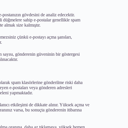
e-postanızın gövdesini de analiz edecektir.
li düğmelere sahip e-postalar genellikle spam
te almak size kalmıştır.
emezsiniz çünkü e-postayı açma şansları,
r.
ın sayısı, gönderenin güveninin bir göstergesi
lınacaktır.
larak spam klasörlerine gönderilme riski daha
meyen e-postaları veya gönderen adresleri
geleni yapmaktadır.
lanıcı etkileşimi de dikkate alınır. Yüksek açma ve
anınız varsa, bu sonuçta gönderenin itibarına
 açılma oranına, daha az tıklamaya, yüksek hemen