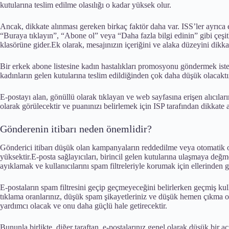
kutularına teslim edilme olasılığı o kadar yüksek olur.
Ancak, dikkate alınması gereken birkaç faktör daha var. ISS’ler ayrıca 
“Buraya tıklayın”, “Abone ol” veya “Daha fazla bilgi edinin” gibi çeşit
klasörüne gider.Ek olarak, mesajınızın içeriğini ve alaka düzeyini dikka
Bir erkek abone listesine kadın hastalıkları promosyonu göndermek ist
kadınların gelen kutularına teslim edildiğinden çok daha düşük olacaktı
E-postayı alan, gönüllü olarak tıklayan ve web sayfasına erişen alıcılar
olarak görülecektir ve puanınızı belirlemek için ISP tarafından dikkate a
Gönderenin itibarı neden önemlidir?
Gönderici itibarı düşük olan kampanyaların reddedilme veya otomatik o
yüksektir.E-posta sağlayıcıları, birincil gelen kutularına ulaşmaya değ
ayıklamak ve kullanıcılarını spam filtreleriyle korumak için ellerinden 
E-postaların spam filtresini geçip geçmeyeceğini belirlerken geçmiş kul
tıklama oranlarınız, düşük spam şikayetleriniz ve düşük hemen çıkma or
yardımcı olacak ve onu daha güçlü hale getirecektir.
Bununla birlikte, diğer taraftan, e-postalarınız genel olarak düşük bir