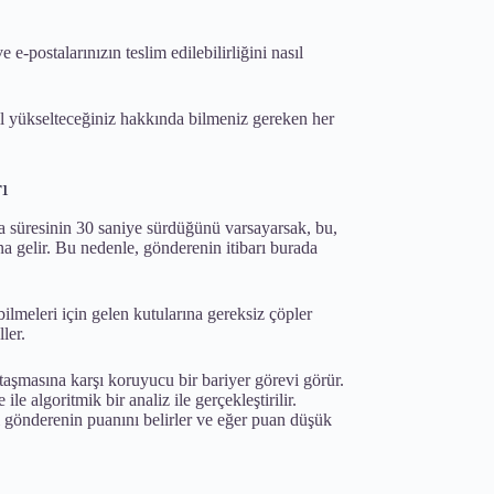
 e-postalarınızın teslim edilebilirliğini nasıl
sıl yükselteceğiniz hakkında bilmeniz gereken her
rı
ma süresinin 30 saniye sürdüğünü varsayarsak, bu,
na gelir. Bu nedenle, gönderenin itibarı burada
ilmeleri için gelen kutularına gereksiz çöpler
ler.
 taşmasına karşı koruyucu bir bariyer görevi görür.
ile algoritmik bir analiz ile gerçekleştirilir.
 gönderenin puanını belirler ve eğer puan düşük