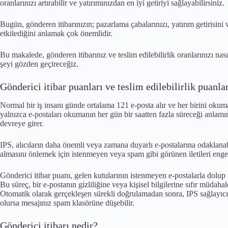
oranlarınızı artırabilir ve yatırımınızdan en iyi getiriyi sağlayabilirsiniz.
Bugün, gönderen itibarınızın; pazarlama çabalarınızı, yatırım getirisini ve
etkilediğini anlamak çok önemlidir.
Bu makalede, gönderen itibarınız ve teslim edilebilirlik oranlarınızı na
şeyi gözden geçireceğiz.
Gönderici itibar puanları ve teslim edilebilirlik puanla
Normal bir iş insanı günde ortalama 121 e-posta alır ve her birini oku
yalnızca e-postaları okumanın her gün bir saatten fazla süreceği anlamı
devreye girer.
IPS, alıcıların daha önemli veya zamana duyarlı e-postalarına odaklanab
almasını önlemek için istenmeyen veya spam gibi görünen iletileri engel
Gönderici itibar puanı, gelen kutularının istenmeyen e-postalarla dolup
Bu süreç, bir e-postanın gizliliğine veya kişisel bilgilerine sıfır müdahale 
Otomatik olarak gerçekleşen sürekli doğrulamadan sonra, IPS sağlayıcı
olursa mesajınız spam klasörüne düşebilir.
Gönderici itibarı nedir?