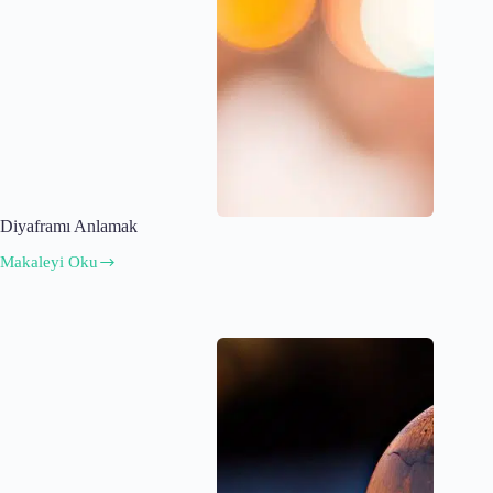
Diyaframı Anlamak
Makaleyi Oku
Diyaframı
Anlamak