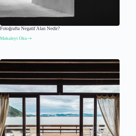
Fotoğrafta Negatif Alan Nedir?
Makaleyi Oku
Fotoğrafta
Negatif
Alan
Nedir?