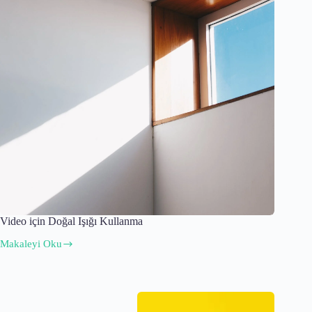
Video için Doğal Işığı Kullanma
Makaleyi Oku
Video
için
Doğal
Işığı
Kullanma