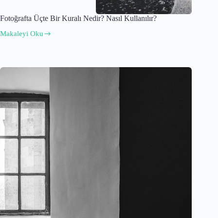
Fotoğrafta Üçte Bir Kuralı Nedir? Nasıl Kullanılır?
Makaleyi Oku
Fotoğrafta
Üçte
Bir
Kuralı
Nedir?
Nasıl
Kullanılır?