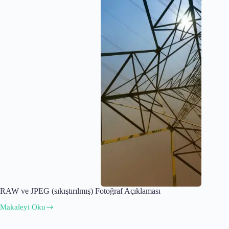
RAW ve JPEG (sıkıştırılmış) Fotoğraf Açıklaması
Makaleyi Oku
RAW
ve
JPEG