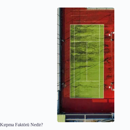
(sıkıştırılmış)
Fotoğraf
Açıklaması
Kırpma Faktörü Nedir?