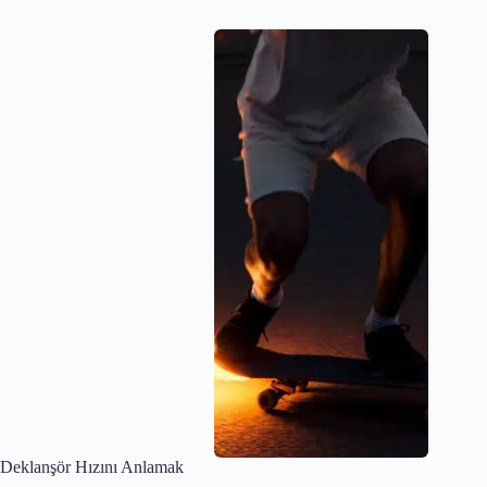
İletişim
Videosu
Deklanşör Hızını Anlamak