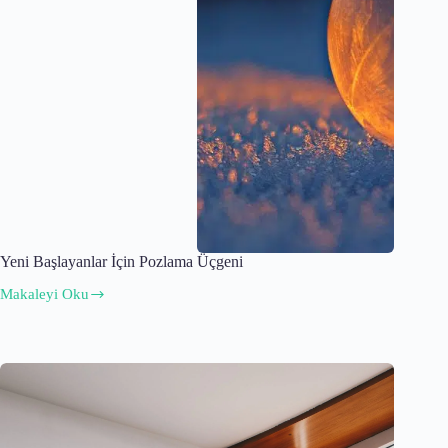
Yeni Başlayanlar İçin Pozlama Üçgeni
Makaleyi Oku
Yeni
Başlayanlar
İçin
Pozlama
Üçgeni