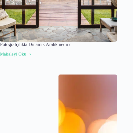
Fotoğrafçılıkta Dinamik Aralık nedir?
Makaleyi Oku
Fotoğrafçılıkta
Dinamik
Aralık
nedir?