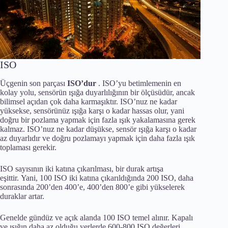
ISO
Üçgenin son parçası
ISO’dur
. ISO’yu betimlemenin en
kolay yolu, sensörün ışığa duyarlılığının bir ölçüsüdür, ancak
bilimsel açıdan çok daha karmaşıktır. ISO’nuz ne kadar
yüksekse, sensörünüz ışığa karşı o kadar hassas olur, yani
doğru bir pozlama yapmak için fazla ışık yakalamasına gerek
kalmaz. ISO’nuz ne kadar düşükse, sensör ışığa karşı o kadar
az duyarlıdır ve doğru pozlamayı yapmak için daha fazla ışık
toplaması gerekir.
ISO sayısının iki katına çıkarılması, bir durak artışa
eşittir. Yani, 100 ISO iki katına çıkarıldığında 200 ISO, daha
sonrasında 200’den 400’e, 400’den 800’e gibi yükselerek
duraklar artar.
Genelde gündüz ve açık alanda 100 ISO temel alınır. Kapalı
ve ışığın daha az olduğu yerlerde 600-800 ISO değerleri