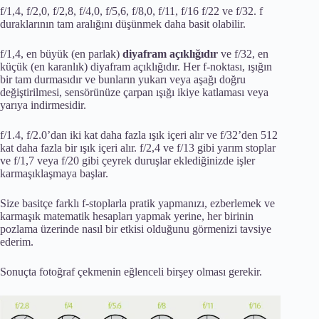
f/1,4, f/2,0, f/2,8, f/4,0, f/5,6, f/8,0, f/11, f/16 f/22 ve f/32. f
duraklarının tam aralığını düşünmek daha basit olabilir.
f/1,4, en büyük (en parlak)
diyafram açıklığıdır
ve f/32, en
küçük (en karanlık) diyafram açıklığıdır. Her f-noktası, ışığın
bir tam durmasıdır ve bunların yukarı veya aşağı doğru
değiştirilmesi, sensörünüze çarpan ışığı ikiye katlaması veya
yarıya indirmesidir.
f/1.4, f/2.0’dan iki kat daha fazla ışık içeri alır ve f/32’den 512
kat daha fazla bir ışık içeri alır. f/2,4 ve f/13 gibi yarım stoplar
ve f/1,7 veya f/20 gibi çeyrek duruşlar eklediğinizde işler
karmaşıklaşmaya başlar.
Size basitçe farklı f-stoplarla pratik yapmanızı, ezberlemek ve
karmaşık matematik hesapları yapmak yerine, her birinin
pozlama üzerinde nasıl bir etkisi olduğunu görmenizi tavsiye
ederim.
Sonuçta fotoğraf çekmenin eğlenceli birşey olması gerekir.