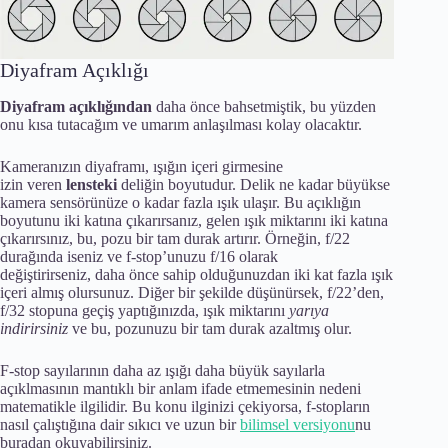
Diyafram Açıklığı
Diyafram açıklığından
daha önce bahsetmiştik, bu yüzden
onu kısa tutacağım ve umarım anlaşılması kolay olacaktır.
Kameranızın diyaframı, ışığın içeri girmesine
izin veren
lensteki
deliğin boyutudur. Delik ne kadar büyükse
kamera sensörünüze o kadar fazla ışık ulaşır. Bu açıklığın
boyutunu iki katına çıkarırsanız, gelen ışık miktarını iki katına
çıkarırsınız, bu, pozu bir tam durak artırır. Örneğin, f/22
durağında iseniz ve f-stop’unuzu f/16 olarak
değiştirirseniz, daha önce sahip olduğunuzdan iki kat fazla ışık
içeri almış olursunuz. Diğer bir şekilde düşünürsek, f/22’den,
f/32 stopuna geçiş yaptığınızda, ışık miktarını
yarıya
indirirsiniz
ve bu, pozunuzu bir tam durak azaltmış olur.
F-stop sayılarının daha az ışığı daha büyük sayılarla
açıklmasının mantıklı bir anlam ifade etmemesinin nedeni
matematikle ilgilidir. Bu konu ilginizi çekiyorsa, f-stopların
nasıl çalıştığına dair sıkıcı ve uzun bir
bilimsel versiyonu
nu
buradan okuyabilirsiniz.