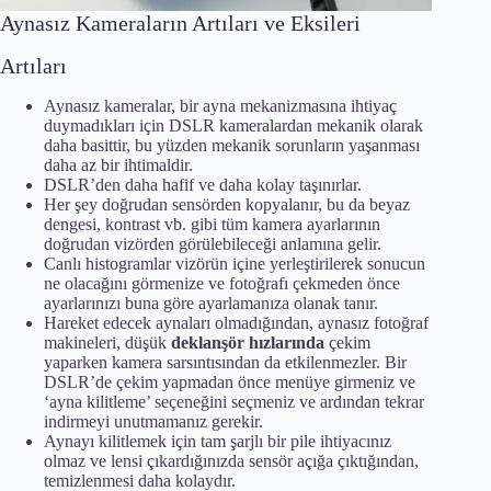
Aynasız Kameraların Artıları ve Eksileri
Artıları
Aynasız kameralar, bir ayna mekanizmasına ihtiyaç
duymadıkları için DSLR kameralardan mekanik olarak
daha basittir, bu yüzden mekanik sorunların yaşanması
daha az bir ihtimaldir.
DSLR’den daha hafif ve daha kolay taşınırlar.
Her şey doğrudan sensörden kopyalanır, bu da beyaz
dengesi, kontrast vb. gibi tüm kamera ayarlarının
doğrudan vizörden görülebileceği anlamına gelir.
Canlı histogramlar vizörün içine yerleştirilerek sonucun
ne olacağını görmenize ve fotoğrafı çekmeden önce
ayarlarınızı buna göre ayarlamanıza olanak tanır.
Hareket edecek aynaları olmadığından, aynasız fotoğraf
makineleri, düşük
deklanşör hızlarında
çekim
yaparken kamera sarsıntısından da etkilenmezler. Bir
DSLR’de çekim yapmadan önce menüye girmeniz ve
‘ayna kilitleme’ seçeneğini seçmeniz ve ardından tekrar
indirmeyi unutmamanız gerekir.
Aynayı kilitlemek için tam şarjlı bir pile ihtiyacınız
olmaz ve lensi çıkardığınızda sensör açığa çıktığından,
temizlenmesi daha kolaydır.