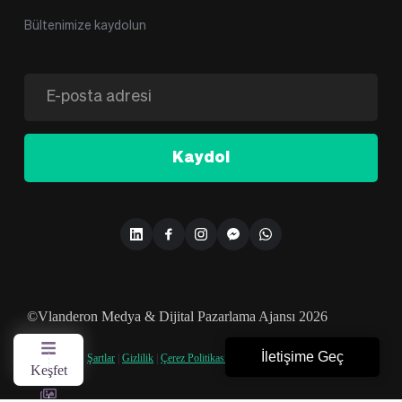
Bültenimize kaydolun
Kaydol
©Vlanderon Medya & Dijital Pazarlama Ajansı 2026
İletişime Geç
Şartlar
|
Gizlilik
|
Çerez Politikası
|
KVKK
Keşfet