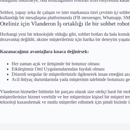
olduğunu bildirmeye, oda temizliğinden restoran rezervasyonuna kadar 
Sehbot, yapay zeka ile çalışan ve ister markanıza özel çevirim içi sohbet
kullandığı bir mesajlaşma platformunda (FB messenger, Whatsapp, SMS) 
Oteliniz için Vlanderon İş ortaklığı ile bir sohbet robo
Herhangi yeni bir teknolojide olduğu gibi, sohbet botları da hala konuk
dezavantaj değildir, aksine müşterileriniz için harika bir deneyim yaşata
Kazanacağınız avantajlara kısaca değinirsek:
Her zaman açık ve iletişimde bir botunuz olması
Etkileşimsiz Otel Uygulamalarından faydalı olması
Düzenli sorgular ile müşterilerinizle ilgilenerek insan emeğini az
Acil ihtiyaç durumlarında yada müşterinin talebinde botunuzu ge
Vlanderon hizmetler bütünün bir parçası olarak size oteliçi basit bir m
müşterilerinize hizmet verebilir ve her müşterinize kişisel bir müşteri tem
teknoloji kazandırmak ve mutlu müşteriler edinmek için şimdi bizimle il