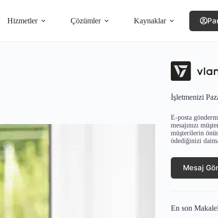
Pa
Hizmetler
Çözümler
Kaynaklar
İşletmenizi Paz
E-posta gönderme
mesajınızı müşter
müşterilerin önü
ödediğinizi daim
Mesaj Gö
En son Makale