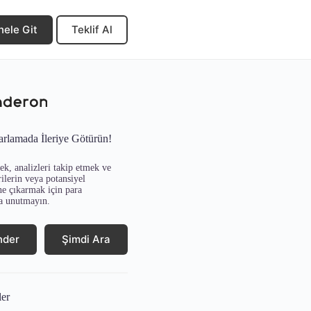
nele Git
Teklif Al
arlamada İleriye Götürün!
k, analizleri takip etmek ve
ilerin veya potansiyel
ne çıkarmak için para
a unutmayın.
nder
Şimdi Ara
ler