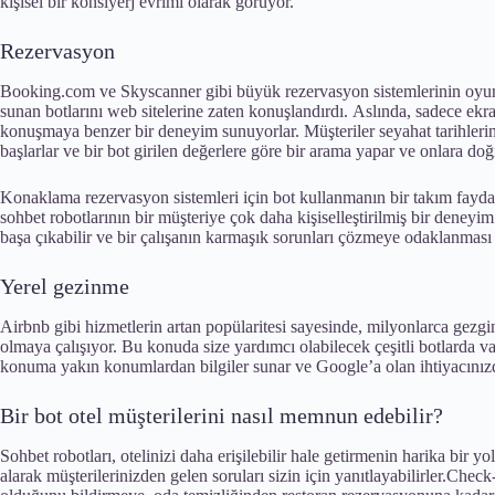
kişisel bir konsiyerj evrimi olarak görüyor.
Rezervasyon
Booking.com ve Skyscanner gibi büyük rezervasyon sistemlerinin oyuncu
sunan botlarını web sitelerine zaten konuşlandırdı. Aslında, sadece ekr
konuşmaya benzer bir deneyim sunuyorlar. Müşteriler seyahat tarihlerini
başlarlar ve bir bot girilen değerlere göre bir arama yapar ve onlara doğr
Konaklama rezervasyon sistemleri için bot kullanmanın bir takım faydala
sohbet robotlarının bir müşteriye çok daha kişiselleştirilmiş bir deneyi
başa çıkabilir ve bir çalışanın karmaşık sorunları çözmeye odaklanması
Yerel gezinme
Airbnb gibi hizmetlerin artan popülaritesi sayesinde, milyonlarca gezg
olmaya çalışıyor. Bu konuda size yardımcı olabilecek çeşitli botlarda va
konuma yakın konumlardan bilgiler sunar ve Google’a olan ihtiyacınızdan
Bir bot otel müşterilerini nasıl memnun edebilir?
Sohbet robotları, otelinizi daha erişilebilir hale getirmenin harika bir y
alarak müşterilerinizden gelen soruları sizin için yanıtlayabilirler.Chec