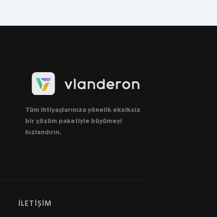
Tüm ihtiyaçlarınıza yönelik eksiksiz 
bir çözüm paketiyle büyümeyi 
hızlandırın.
İLETİŞİM