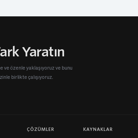
ark Yaratın
e ve özenle yaklaşıyoruz ve bunu 
inle birlikte çalışıyoruz.
ÇÖZÜMLER
KAYNAKLAR