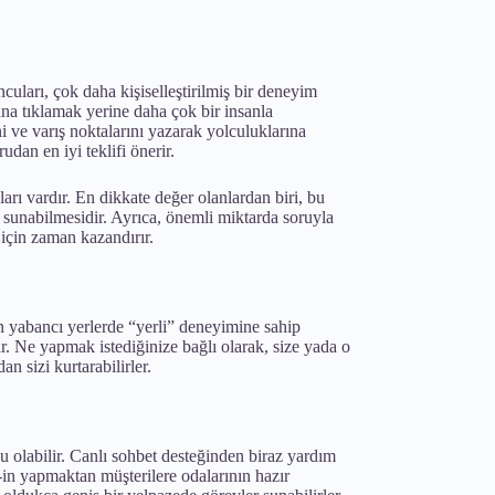
ları, çok daha kişiselleştirilmiş bir deneyim
ana tıklamak yerine daha çok bir insanla
 ve varış noktalarını yazarak yolculuklarına
udan en iyi teklifi önerir.
rı vardır. En dikkate değer olanlardan biri, bu
m sunabilmesidir. Ayrıca, önemli miktarda soruyla
 için zaman kazandırır.
in yabancı yerlerde “yerli” deneyimine sahip
r. Ne yapmak istediğinize bağlı olarak, size yada o
 sizi kurtarabilirler.
olu olabilir. Canlı sohbet desteğinden biraz yardım
k-in yapmaktan müşterilere odalarının hazır