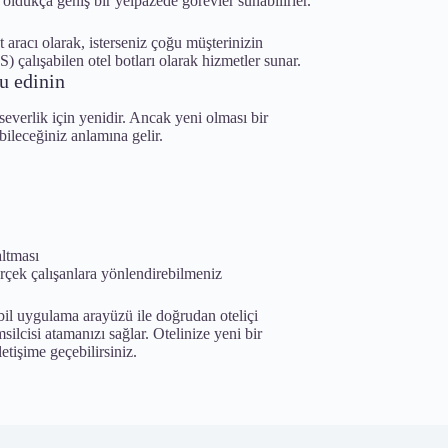
oldukça geniş bir yelpazede görevler sunabilirler.
 aracı olarak, isterseniz çoğu müşterinizin
çalışabilen otel botları olarak hizmetler sunar.
tu edinin
severlik için yenidir. Ancak yeni olması bir
bileceğiniz anlamına gelir.
altması
rçek çalışanlara yönlendirebilmeniz
obil uygulama arayüzü ile doğrudan oteliçi
silcisi atamanızı sağlar. Otelinize yeni bir
etişime geçebilirsiniz.