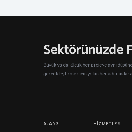
Sektörünüzde F
Büyük ya da küçük her projeye aynı düşünc
gerçekleştirmek için yolun her adımında siz
AJANS
HİZMETLER