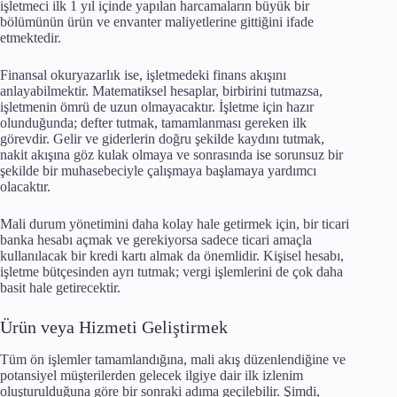
işletmeci ilk 1 yıl içinde yapılan harcamaların büyük bir
bölümünün ürün ve envanter maliyetlerine gittiğini ifade
etmektedir.
Finansal okuryazarlık ise, işletmedeki finans akışını
anlayabilmektir. Matematiksel hesaplar, birbirini tutmazsa,
işletmenin ömrü de uzun olmayacaktır. İşletme için hazır
olunduğunda; defter tutmak, tamamlanması gereken ilk
görevdir. Gelir ve giderlerin doğru şekilde kaydını tutmak,
nakit akışına göz kulak olmaya ve sonrasında ise sorunsuz bir
şekilde bir muhasebeciyle çalışmaya başlamaya yardımcı
olacaktır.
Mali durum yönetimini daha kolay hale getirmek için, bir ticari
banka hesabı açmak ve gerekiyorsa sadece ticari amaçla
kullanılacak bir kredi kartı almak da önemlidir. Kişisel hesabı,
işletme bütçesinden ayrı tutmak; vergi işlemlerini de çok daha
basit hale getirecektir.
Ürün veya Hizmeti Geliştirmek
Tüm ön işlemler tamamlandığına, mali akış düzenlendiğine ve
potansiyel müşterilerden gelecek ilgiye dair ilk izlenim
oluşturulduğuna göre bir sonraki adıma geçilebilir. Şimdi,