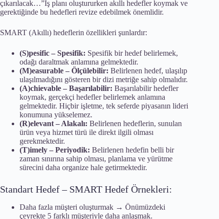
çıkarılacak…”İş planı oluştururken akıllı hedefler koymak ve
gerektiğinde bu hedefleri revize edebilmek önemlidir.
SMART (Akıllı) hedeflerin özellikleri şunlardır:
(S)pesific – Spesifik:
Spesifik bir hedef belirlemek,
odağı daraltmak anlamına gelmektedir.
(M)easurable – Ölçülebilir:
Belirlenen hedef, ulaşılıp
ulaşılmadığını gösteren bir dizi metriğe sahip olmalıdır.
(A)chievable – Başarılabilir:
Başarılabilir hedefler
koymak, gerçekçi hedefler belirlemek anlamına
gelmektedir. Hiçbir işletme, tek seferde piyasanın lideri
konumuna yükselemez.
(R)elevant – Alakalı:
Belirlenen hedeflerin, sunulan
ürün veya hizmet türü ile direkt ilgili olması
gerekmektedir.
(T)imely – Periyodik:
Belirlenen hedefin belli bir
zaman sınırına sahip olması, planlama ve yürütme
sürecini daha organize hale getirmektedir.
Standart Hedef – SMART Hedef Örnekleri:
Daha fazla müşteri oluşturmak → Önümüzdeki
çeyrekte 5 farklı müşteriyle daha anlaşmak.