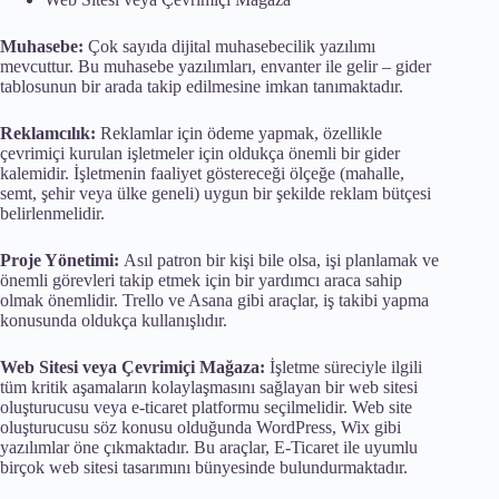
Muhasebe:
Çok sayıda dijital muhasebecilik yazılımı
mevcuttur. Bu muhasebe yazılımları, envanter ile gelir – gider
tablosunun bir arada takip edilmesine imkan tanımaktadır.
Reklamcılık:
Reklamlar için ödeme yapmak, özellikle
çevrimiçi kurulan işletmeler için oldukça önemli bir gider
kalemidir. İşletmenin faaliyet göstereceği ölçeğe (mahalle,
semt, şehir veya ülke geneli) uygun bir şekilde reklam bütçesi
belirlenmelidir.
Proje Yönetimi:
Asıl patron bir kişi bile olsa, işi planlamak ve
önemli görevleri takip etmek için bir yardımcı araca sahip
olmak önemlidir. Trello ve Asana gibi araçlar, iş takibi yapma
konusunda oldukça kullanışlıdır.
Web Sitesi veya Çevrimiçi Mağaza:
İşletme süreciyle ilgili
tüm kritik aşamaların kolaylaşmasını sağlayan bir web sitesi
oluşturucusu veya e-ticaret platformu seçilmelidir. Web site
oluşturucusu söz konusu olduğunda WordPress, Wix gibi
yazılımlar öne çıkmaktadır. Bu araçlar, E-Ticaret ile uyumlu
birçok web sitesi tasarımını bünyesinde bulundurmaktadır.