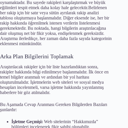
oynamaktadır. Bu sayede rakipleri karşılaştırmak ve büyük
eğilimleri tespit etmek daha kolay hale gelecektir.Belirlenen
her rakip için bir satır veya sütün ayrılarak rakip analizi
tablosu oluşturmaya başlanmalıdır. Diğer eksende ise, her bir
rakip hakkında öğrenilmek istenen verilerin listelenmesi
gerekmektedir. Bu noktada, hangi bilgilerin araştırılacağına
dair oluşmuş net bir fikir yoksa, endişelenmek gereksizdir.
Araştırma ilerledikçe, her zaman daha fazla sayıda kategorinin
eklenmesi mümkündür.
Arka Plan Bilgilerini Toplamak
Araştırılacak rakipler için bir liste hazırlandıktan sonra,
rakipler hakkında bilgi edinilmeye başlanmalıdır. İlk önce en
temel bilgiler aranmalı ve ardından bir yol haritası
oluşturulmalıdır. İşletmelerin web siteleri ve sosyal medya
hesapları incelenmeli, varsa işletme hakkında yayınlanmış
haberlere bir göz atılmalıdır.
Bu Aşamada Cevap Aranması Gereken Bilgilerden Bazıları
şunlardır:
İşletme Geçmişi:
Web sitelerinin “Hakkımızda”
bölümleri incelenerek fikir sahibi olunabilir.