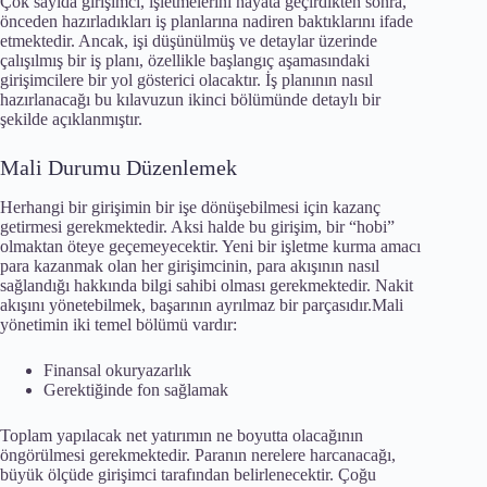
Çok sayıda girişimci, işletmelerini hayata geçirdikten sonra,
önceden hazırladıkları iş planlarına nadiren baktıklarını ifade
etmektedir. Ancak, işi düşünülmüş ve detaylar üzerinde
çalışılmış bir iş planı, özellikle başlangıç aşamasındaki
girişimcilere bir yol gösterici olacaktır. İş planının nasıl
hazırlanacağı bu kılavuzun ikinci bölümünde detaylı bir
şekilde açıklanmıştır.
Mali Durumu Düzenlemek
Herhangi bir girişimin bir işe dönüşebilmesi için kazanç
getirmesi gerekmektedir. Aksi halde bu girişim, bir “hobi”
olmaktan öteye geçemeyecektir. Yeni bir işletme kurma amacı
para kazanmak olan her girişimcinin, para akışının nasıl
sağlandığı hakkında bilgi sahibi olması gerekmektedir. Nakit
akışını yönetebilmek, başarının ayrılmaz bir parçasıdır.Mali
yönetimin iki temel bölümü vardır:
Finansal okuryazarlık
Gerektiğinde fon sağlamak
Toplam yapılacak net yatırımın ne boyutta olacağının
öngörülmesi gerekmektedir. Paranın nerelere harcanacağı,
büyük ölçüde girişimci tarafından belirlenecektir. Çoğu