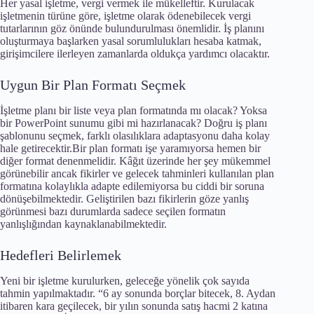
Her yasal işletme, vergi vermek ile mükelleftir. Kurulacak
işletmenin türüne göre, işletme olarak ödenebilecek vergi
tutarlarının göz önünde bulundurulması önemlidir. İş planını
oluşturmaya başlarken yasal sorumlulukları hesaba katmak,
girişimcilere ilerleyen zamanlarda oldukça yardımcı olacaktır.
Uygun Bir Plan Formatı Seçmek
İşletme planı bir liste veya plan formatında mı olacak? Yoksa
bir PowerPoint sunumu gibi mi hazırlanacak? Doğru iş planı
şablonunu seçmek, farklı olasılıklara adaptasyonu daha kolay
hale getirecektir.Bir plan formatı işe yaramıyorsa hemen bir
diğer format denenmelidir. Kâğıt üzerinde her şey mükemmel
görünebilir ancak fikirler ve gelecek tahminleri kullanılan plan
formatına kolaylıkla adapte edilemiyorsa bu ciddi bir soruna
dönüşebilmektedir. Geliştirilen bazı fikirlerin göze yanlış
görünmesi bazı durumlarda sadece seçilen formatın
yanlışlığından kaynaklanabilmektedir.
Hedefleri Belirlemek
Yeni bir işletme kurulurken, geleceğe yönelik çok sayıda
tahmin yapılmaktadır. “6 ay sonunda borçlar bitecek, 8. Aydan
itibaren kara geçilecek, bir yılın sonunda satış hacmi 2 katına