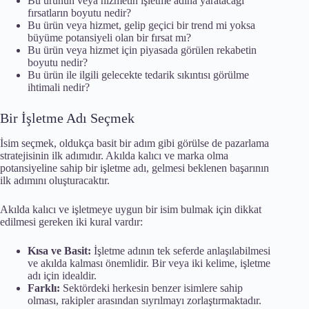
Bu ürünün veya hizmetin işletme adına yaratacağı
fırsatların boyutu nedir?
Bu ürün veya hizmet, gelip geçici bir trend mi yoksa
büyüme potansiyeli olan bir fırsat mı?
Bu ürün veya hizmet için piyasada görülen rekabetin
boyutu nedir?
Bu ürün ile ilgili gelecekte tedarik sıkıntısı görülme
ihtimali nedir?
Bir İşletme Adı Seçmek
İsim seçmek, oldukça basit bir adım gibi görülse de pazarlama
stratejisinin ilk adımıdır. Akılda kalıcı ve marka olma
potansiyeline sahip bir işletme adı, gelmesi beklenen başarının
ilk adımını oluşturacaktır.
Akılda kalıcı ve işletmeye uygun bir isim bulmak için dikkat
edilmesi gereken iki kural vardır:
Kısa ve Basit:
İşletme adının tek seferde anlaşılabilmesi
ve akılda kalması önemlidir. Bir veya iki kelime, işletme
adı için idealdir.
Farklı:
Sektördeki herkesin benzer isimlere sahip
olması, rakipler arasından sıyrılmayı zorlaştırmaktadır.