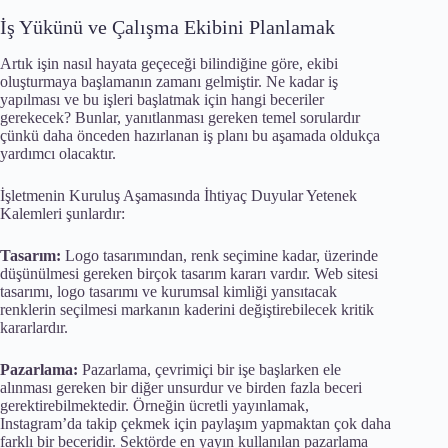
İş Yükünü ve Çalışma Ekibini Planlamak
Artık işin nasıl hayata geçeceği bilindiğine göre, ekibi
oluşturmaya başlamanın zamanı gelmiştir. Ne kadar iş
yapılması ve bu işleri başlatmak için hangi beceriler
gerekecek? Bunlar, yanıtlanması gereken temel sorulardır
çünkü daha önceden hazırlanan iş planı bu aşamada oldukça
yardımcı olacaktır.
İşletmenin Kuruluş Aşamasında İhtiyaç Duyular Yetenek
Kalemleri şunlardır:
Tasarım:
Logo tasarımından, renk seçimine kadar, üzerinde
düşünülmesi gereken birçok tasarım kararı vardır. Web sitesi
tasarımı, logo tasarımı ve kurumsal kimliği yansıtacak
renklerin seçilmesi markanın kaderini değiştirebilecek kritik
kararlardır.
Pazarlama:
Pazarlama, çevrimiçi bir işe başlarken ele
alınması gereken bir diğer unsurdur ve birden fazla beceri
gerektirebilmektedir. Örneğin ücretli yayınlamak,
Instagram’da takip çekmek için paylaşım yapmaktan çok daha
farklı bir beceridir. Sektörde en yayın kullanılan pazarlama