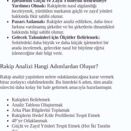
İşletmenin Güçlü ve Zayıf Yönlerini Belirlemeye
Yardımcı Olmak:
Rakiplerin nasıl algılandığı
inceleyerek, yürütülen markanın güçlü ve zayıf yönleri
hakkında fikir sahibi olunur.
Pazarı Anlamak:
Rakipler analiz edilirken, daha önce
farkına varılmamış şirketler ve bu şirketlerin dinamikleri
hakkında bilgi sahibi olunur.
Gelecek Tahminleri için Ölçütler Belirlemek:
Sektördeki daha büyük ve daha küçük işletmeleri bir
arada incelemek, gelecekte nasıl bir büyüme eğrisi
izleneceğine dair bilgi verir.
Rakip Analizi Hangi Adımlardan Oluşur?
Rakip analizi yapılırken nelere odaklanılacağına karar vermek
biraz zorlayıcı olabilmektedir. Bu listedeki 6 adım, tüm analiz
sürecini daha kolay bir hale getirmek amacıyla hazırlanmıştır.
Rakipleri Belirlemek
Analiz Tablosu Oluşturmak
Arka Plan Bilgilerini Toplamak
Rakiplerin Hedef Kitle Profillerini Tespit Etmek
4P’ye Odaklanmak
Güçlü ve Zayıf Yönleri Tespit Etmek (Her İki Tarafın