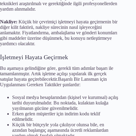
teknikleri araştırılmalı ve gerektiğinde ilgili profesyonellerden
yardım alınmalıdır.
Nakliye:
Küçük bir çevrimiçi işletmeyi hayata geçirmenin bir
diğer kilit faktörü, nakliye sürecinin nasıl işleyeceğini
anlamaktır. Fiyatlandırma, ambalajlama ve gönderi konumları
gibi maddeler üzerine düşünmek, bu konuyu netleştirmeye
yardımcı olacaktır.
İşletmeyi Hayata Geçirmek
Bu aşamaya gelindiğine göre, gerekli tüm adımlar başarı ile
tamamlanmıştır. Artık işletme açılışı yapılarak ilk gerçek
satışlar hayata geçirebilecektir.Başarılı Bir Lansman için
Uygulanması Gereken Taktikler şunlardır:
Sosyal medya hesaplarından (kişisel ve kurumsal) açılış
tarihi duyurulmalıdır. Bu noktada, kulaktan kulağa
yayılmanın gücüne güvenilmelidir.
Erken gelen müşteriler için indirim kodu teklif
edilmelidir.
Küçük bir bütçeyle yola çıkılıyor olunsa bile, en
azından başlangıç aşamasında ücretli reklamlardan
yardım olmak faydalı olmaktadır.