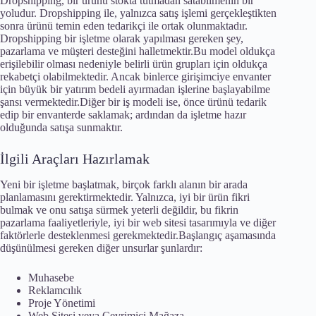
Dropshipping, bir ürünü stokta tutmadan satabilmenin bir
yoludur. Dropshipping ile, yalnızca satış işlemi gerçekleştikten
sonra ürünü temin eden tedarikçi ile ortak olunmaktadır.
Dropshipping bir işletme olarak yapılması gereken şey,
pazarlama ve müşteri desteğini halletmektir.Bu model oldukça
erişilebilir olması nedeniyle belirli ürün grupları için oldukça
rekabetçi olabilmektedir. Ancak binlerce girişimciye envanter
için büyük bir yatırım bedeli ayırmadan işlerine başlayabilme
şansı vermektedir.Diğer bir iş modeli ise, önce ürünü tedarik
edip bir envanterde saklamak; ardından da işletme hazır
olduğunda satışa sunmaktır.
İlgili Araçları Hazırlamak
Yeni bir işletme başlatmak, birçok farklı alanın bir arada
planlamasını gerektirmektedir. Yalnızca, iyi bir ürün fikri
bulmak ve onu satışa sürmek yeterli değildir, bu fikrin
pazarlama faaliyetleriyle, iyi bir web sitesi tasarımıyla ve diğer
faktörlerle desteklenmesi gerekmektedir.Başlangıç aşamasında
düşünülmesi gereken diğer unsurlar şunlardır:
Muhasebe
Reklamcılık
Proje Yönetimi
Web Sitesi veya Çevrimiçi Mağaza