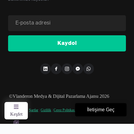
Kaydol
©Vlanderon Medya & Dijital Pazarlama Ajansı 2026
İletişime Geç
Şartlar
|
Gizlilik
|
Çerez Politikası
|
KVKK
Keşfet
Galeri